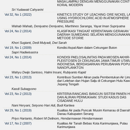
MASA LAMPAU DENGAN MENGGUNAKAN CON
KORAL MODERN
Sri Yudawati Cahyarini
Vol 32, No 1 (2022)
KINETICS STUDY OF LEACHING ORE NICKEL L
USING HYDROCHLORIC ACID IN ATMOSPHERE
PRESSURE
Wahab Wahab, Deniyatno Deniyatno, Marthines Saranga, Yayat Iman Supriyatna
Vol 24, No 2 (2014)
KLASIFIKASI TINGKAT KERENTANAN GERAKAN
DAERAH SUMEDANG SELATAN MENGGUNAKAN
METODE STORIE
Khori Sugianti, Dedi Mulyadi, Dwi Sarah
Vol 19, No 1 (2009)
Kondisi Aspal Alam dalam Cekungan Buton
Sapri Hadiwisastra
Vol 24, No 1 (2014)
KONDISI PAELOSALINITAS PADA MIOSEN AKHIR
PLEISTOSEN DI CEKUNGAN JAWA TIMUR UTAR
INDONESIA, BERDASARKAN PERUBAHAN POPU
NANOPLANKTON
Wahyu Dwijo Santoso, Halmi Insani, Rubiyanto Kapid
Vol 23, No 1 (2013)
Kontribusi Sumber Aliran pada Pembentukan Air Li
dari Lelehan dan Hujan Salju di Cekungan Hulu Kaw
Jepang Tengah
Kasdi Subagyono
Vol 23, No 2 (2013)
KRITERIA RANCANG BANGUN SISTEM PANEN 
DAN ALIRAN PERMUKAAN: STUDI KASUS DAS
CISADANE HULU
Nani Heryani, Setyono Hari Adi, Budi Kartiwa
Vol 29, No 1 (2019)
Kualitas Air pada Puncak Musim Kemarau di Daera
Danau Kabupaten Serang
Priyo Hartanto, Robert M Delinom, Hendarmawan Hendarmawan
Vol 17, No 2 (2007)
Kualitas Air Tanah Bebas Kota Karimunjawa, Pulau
Karimunjawa