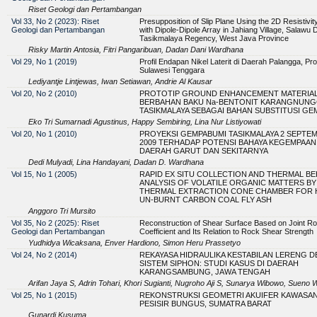
Riset Geologi dan Pertambangan
Vol 33, No 2 (2023): Riset
Presupposition of Slip Plane Using the 2D Resistivi
Geologi dan Pertambangan
with Dipole-Dipole Array in Jahiang Village, Salawu Di
Tasikmalaya Regency, West Java Province
Risky Martin Antosia, Fitri Pangaribuan, Dadan Dani Wardhana
Vol 29, No 1 (2019)
Profil Endapan Nikel Laterit di Daerah Palangga, Pro
Sulawesi Tenggara
Lediyantje Lintjewas, Iwan Setiawan, Andrie Al Kausar
Vol 20, No 2 (2010)
PROTOTIP GROUND ENHANCEMENT MATERIAL
BERBAHAN BAKU Na-BENTONIT KARANGNUNG
TASIKMALAYA SEBAGAI BAHAN SUBSTITUSI GE
Eko Tri Sumarnadi Agustinus, Happy Sembiring, Lina Nur Listiyowati
Vol 20, No 1 (2010)
PROYEKSI GEMPABUMI TASIKMALAYA 2 SEPTE
2009 TERHADAP POTENSI BAHAYA KEGEMPAAN
DAERAH GARUT DAN SEKITARNYA
Dedi Mulyadi, Lina Handayani, Dadan D. Wardhana
Vol 15, No 1 (2005)
RAPID EX SITU COLLECTION AND THERMAL BE
ANALYSIS OF VOLATILE ORGANIC MATTERS BY
THERMAL EXTRACTION CONE CHAMBER FOR 
UN-BURNT CARBON COAL FLY ASH
Anggoro Tri Mursito
Vol 35, No 2 (2025): Riset
Reconstruction of Shear Surface Based on Joint R
Geologi dan Pertambangan
Coefficient and Its Relation to Rock Shear Strength
Yudhidya Wicaksana, Enver Hardiono, Simon Heru Prassetyo
Vol 24, No 2 (2014)
REKAYASA HIDRAULIKA KESTABILAN LERENG 
SISTEM SIPHON: STUDI KASUS DI DAERAH
KARANGSAMBUNG, JAWA TENGAH
Arifan Jaya S, Adrin Tohari, Khori Sugianti, Nugroho Aji S, Sunarya Wibowo, Sueno
Vol 25, No 1 (2015)
REKONSTRUKSI GEOMETRI AKUIFER KAWASA
PESISIR BUNGUS, SUMATRA BARAT
Gunardi Kusuma