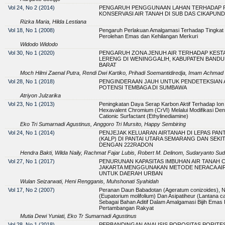
Vol 24, No 2 (2014)
PENGARUH PENGGUNAAN LAHAN TERHADAP 
KONSERVASI AIR TANAH DI SUB DAS CIKAPUN
Rizka Maria, Hilda Lestiana
Vol 18, No 1 (2008)
Pengaruh Perlakuan Amalgamasi Terhadap Tingkat
Perolehan Emas dan Kehilangan Merkuri
Widodo Widodo
Vol 30, No 1 (2020)
PENGARUH ZONA JENUH AIR TERHADAP KEST
LERENG DI WENINGGALIH, KABUPATEN BAND
BARAT
Moch Hilmi Zaenal Putra, Rendi Dwi Kartiko, Prihadi Soemantidiredja, Imam Achmad 
Vol 28, No 1 (2018)
PENGINDERAAN JAUH UNTUK PENDETEKSIAN 
POTENSI TEMBAGA DI SUMBAWA
Atriyon Julzarika
Vol 23, No 1 (2013)
Peningkatan Daya Serap Karbon Aktif Terhadap Io
Hexavalent Chromium (CrVI) Melalui Modifikasi De
Cationic Surfactant (Ethylinediamine)
Eko Tri Sumarnadi Agustinus, Anggoro Tri Mursito, Happy Sembiring
Vol 24, No 1 (2014)
PENJEJAK KELUARAN AIRTANAH DI LEPAS PANT
(KALP) DI PANTAI UTARA SEMARANG DAN SEKI
DENGAN 222RADON
Hendra Bakti, Wilda Naily, Rachmat Fajar Lubis, Robert M. Delinom, Sudaryanto Su
Vol 27, No 1 (2017)
PENURUNAN KAPASITAS IMBUHAN AIR TANAH 
JAKARTA MENGGUNAKAN METODE NERACA AI
UNTUK DAERAH URBAN
Wulan Seizarwati, Heni Rengganis, Muhshonati Syahidah
Vol 17, No 2 (2007)
Peranan Daun Babadotan (Ageratum conizoides),
(Eupatorium molifolium) Dan Asipatiheur (Lantana 
Sebagai Bahan Aditif Dalam Amalgamasi Bijih Emas
Pertambangan Rakyat
Mutia Dewi Yuniati, Eko Tr Sumarnadi Agustinus
Vol 28, No 1 (2018)
PERBANDINGAN ANALISIS POROSITAS PORITE