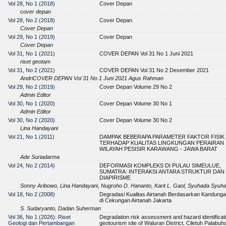
Vol 28, No 1 (2018)
Cover Depan
cover depan
Vol 28, No 2 (2018)
Cover Depan
Cover Depan
Vol 29, No 1 (2019)
Cover Depan
Cover Depan
Vol 31, No 1 (2021)
COVER DEPAN Vol 31 No 1 Juni 2021
riset geotam
Vol 31, No 2 (2021)
COVER DEPAN Vol 31 No 2 Desember 2021
AndriCOVER DEPAN Vol 31 No 1 Juni 2021 Agus Rahman
Vol 29, No 2 (2019)
Cover Depan Volume 29 No 2
Admin Editor
Vol 30, No 1 (2020)
Cover Depan Volume 30 No 1
Admin Editor
Vol 30, No 2 (2020)
Cover Depan Volume 30 No 2
Lina Handayani
Vol 21, No 1 (2011)
DAMPAK BEBERAPA PARAMETER FAKTOR FISIK 
TERHADAP KUALITAS LINGKUNGAN PERAIRAN
WILAYAH PESISIR KARAWANG - JAWA BARAT
Ade Suriadarma
Vol 24, No 2 (2014)
DEFORMASI KOMPLEKS DI PULAU SIMEULUE,
SUMATRA: INTERAKSI ANTARA STRUKTUR DAN
DIAPIRISME
Sonny Aribowo, Lina Handayani, Nugroho D. Hananto, Karit L. Gaol, Syuhada Syuha
Vol 18, No 2 (2008)
Degradasi Kualitas Airtanah Berdasarkan Kandungan
di Cekungan Airtanah Jakarta
S. Sudaryanto, Dadan Suherman
Vol 36, No 1 (2026): Riset
Degradation risk assessment and hazard identificat
Geologi dan Pertambangan
geotourism site of Waluran District, Ciletuh Palabuh