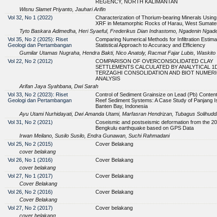
REGENCY, NORTH KALIMANTAN
Wisnu Slamet Priyanto, Jauhari Arifin
Vol 32, No 1 (2022)
Characterization of Thorium-bearing Minerals Using
XRF in Metamorphic Rocks of Harau, West Sumate
Tyto Baskara Adimedha, Heri Syaeful, Frederikus Dian Indrastomo, Ngadenin Ngade
Vol 35, No 2 (2025): Riset
Comparing Numerical Methods for Infiltration Estimat
Geologi dan Pertambangan
Statistical Approach to Accuracy and Efficiency
Gumilar Utamas Nugraha, Hendra Bakti, Nico Anatoly, Racmat Fajar Lubis, Waskito B
Vol 22, No 2 (2012)
COMPARISON OF OVERCONSOLIDATED CLAY
SETTLEMENTS CALCULATED BY ANALYTICAL 1
TERZAGHI CONSOLIDATION AND BIOT NUMERI
ANALYSIS
Arifan Jaya Syahbana, Dwi Sarah
Vol 33, No 2 (2023): Riset
Control of Sediment Grainsize on Lead (Pb) Content
Geologi dan Pertambangan
Reef Sediment Systems: A Case Study of Panjang Is
Banten Bay, Indonesia
Ayu Utami Nurhidayati, Dwi Amanda Utami, Marfasran Hendrizan, Tubagus Solihud
Vol 31, No 2 (2021)
Coseismic and postseismic deformation from the 2
Bengkulu earthquake based on GPS Data
Irwan Meilano, Susilo Susilo, Endra Gunawan, Suchi Rahmadani
Vol 25, No 2 (2015)
Cover Belakang
cover belakang
Vol 26, No 1 (2016)
Cover Belakang
cover belakang
Vol 27, No 1 (2017)
Cover Belakang
Cover Belakang
Vol 26, No 2 (2016)
Cover Belakang
Cover Belakang
Vol 27, No 2 (2017)
Cover belakang
cover belakang