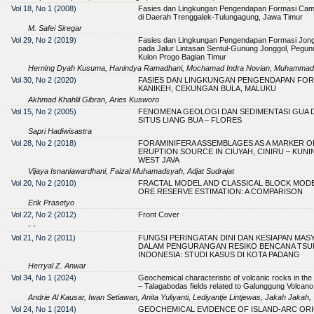
Vol 18, No 1 (2008)
Fasies dan Lingkungan Pengendapan Formasi Cam
di Daerah Trenggalek-Tulungagung, Jawa Timur
M. Safei Siregar
Vol 29, No 2 (2019)
Fasies dan Lingkungan Pengendapan Formasi Jon
pada Jalur Lintasan Sentul-Gunung Jonggol, Pegu
Kulon Progo Bagian Timur
Herning Dyah Kusuma, Hanindya Ramadhani, Mochamad Indra Novian, Muhammad Amir
Vol 30, No 2 (2020)
FASIES DAN LINGKUNGAN PENGENDAPAN FOR
KANIKEH, CEKUNGAN BULA, MALUKU
Akhmad Khahlil Gibran, Aries Kusworo
Vol 15, No 2 (2005)
FENOMENA GEOLOGI DAN SEDIMENTASI GUA 
SITUS LIANG BUA – FLORES
Sapri Hadiwisastra
Vol 28, No 2 (2018)
FORAMINIFERA ASSEMBLAGES AS A MARKER O
ERUPTION SOURCE IN CIUYAH, CINIRU – KUNI
WEST JAVA
Vijaya Isnaniawardhani, Faizal Muhamadsyah, Adjat Sudrajat
Vol 20, No 2 (2010)
FRACTAL MODEL AND CLASSICAL BLOCK MODE
ORE RESERVE ESTIMATION: A COMPARISON
Erik Prasetyo
Vol 22, No 2 (2012)
Front Cover
- -
Vol 21, No 2 (2011)
FUNGSI PERINGATAN DINI DAN KESIAPAN MAS
DALAM PENGURANGAN RESIKO BENCANA TSUN
INDONESIA: STUDI KASUS DI KOTA PADANG
Herryal Z. Anwar
Vol 34, No 1 (2024)
Geochemical characteristic of volcanic rocks in th
– Talagabodas fields related to Galunggung Volcano
Andrie Al Kausar, Iwan Setiawan, Anita Yuliyanti, Lediyantje Lintjewas, Jakah Jak
Vol 24, No 1 (2014)
GEOCHEMICAL EVIDENCE OF ISLAND-ARC ORI