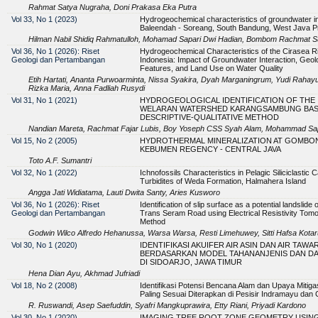
Rahmat Satya Nugraha, Doni Prakasa Eka Putra
Vol 33, No 1 (2023)
Hydrogeochemical characteristics of groundwater i
Baleendah - Soreang, South Bandung, West Java P
Hilman Nabil Shidiq Rahmatulloh, Mohamad Sapari Dwi Hadian, Bombom Rachmat S
Vol 36, No 1 (2026): Riset
Hydrogeochemical Characteristics of the Cirasea Ri
Geologi dan Pertambangan
Indonesia: Impact of Groundwater Interaction, Geolo
Features, and Land Use on Water Quality
Etih Hartati, Ananta Purwoarminta, Nissa Syakira, Dyah Marganingrum, Yudi Rahayu
Rizka Maria, Anna Fadliah Rusydi
Vol 31, No 1 (2021)
HYDROGEOLOGICAL IDENTIFICATION OF THE
WELARAN WATERSHED KARANGSAMBUNG BAS
DESCRIPTIVE-QUALITATIVE METHOD
Nandian Mareta, Rachmat Fajar Lubis, Boy Yoseph CSS Syah Alam, Mohammad Sap
Vol 15, No 2 (2005)
HYDROTHERMAL MINERALIZATION AT GOMBO
KEBUMEN REGENCY - CENTRAL JAVA
Toto A.F. Sumantri
Vol 32, No 1 (2022)
Ichnofossils Characteristics in Pelagic Siliciclastic 
Turbidites of Weda Formation, Halmahera Island
Angga Jati Widiatama, Lauti Dwita Santy, Aries Kusworo
Vol 36, No 1 (2026): Riset
Identification of slip surface as a potential landslide 
Geologi dan Pertambangan
Trans Seram Road using Electrical Resistivity Tom
Method
Godwin Wilco Alfredo Hehanussa, Warsa Warsa, Resti Limehuwey, Sitti Hafsa Kotar
Vol 30, No 1 (2020)
IDENTIFIKASI AKUIFER AIR ASIN DAN AIR TAWA
BERDASARKAN MODEL TAHANANJENIS DAN DA
DI SIDOARJO, JAWA TIMUR
Hena Dian Ayu, Akhmad Jufriadi
Vol 18, No 2 (2008)
Identifikasi Potensi Bencana Alam dan Upaya Mitiga
Paling Sesuai Diterapkan di Pesisir Indramayu dan 
R. Ruswandi, Asep Saefuddin, Syafri Mangkuprawira, Etty Riani, Priyadi Kardono
Vol 30, No 1 (2020)
IMAGING TREE ROOT ZONE GEOMETRY USIN