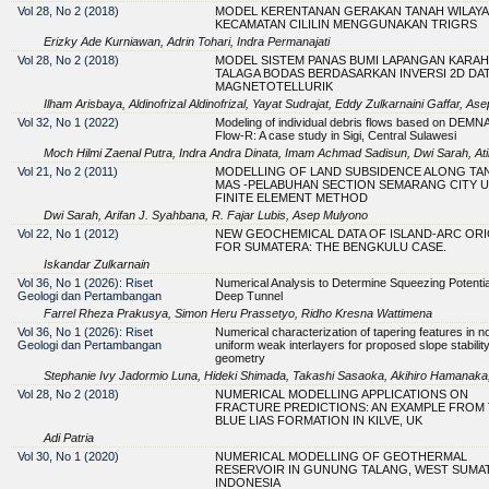
Vol 28, No 2 (2018)
MODEL KERENTANAN GERAKAN TANAH WILAY
KECAMATAN CILILIN MENGGUNAKAN TRIGRS
Erizky Ade Kurniawan, Adrin Tohari, Indra Permanajati
Vol 28, No 2 (2018)
MODEL SISTEM PANAS BUMI LAPANGAN KARAHA
TALAGA BODAS BERDASARKAN INVERSI 2D DA
MAGNETOTELLURIK
Ilham Arisbaya, Aldinofrizal Aldinofrizal, Yayat Sudrajat, Eddy Zulkarnaini Gaffar, As
Vol 32, No 1 (2022)
Modeling of individual debris flows based on DEMN
Flow-R: A case study in Sigi, Central Sulawesi
Moch Hilmi Zaenal Putra, Indra Andra Dinata, Imam Achmad Sadisun, Dwi Sarah, Atin N
Vol 21, No 2 (2011)
MODELLING OF LAND SUBSIDENCE ALONG TA
MAS -PELABUHAN SECTION SEMARANG CITY 
FINITE ELEMENT METHOD
Dwi Sarah, Arifan J. Syahbana, R. Fajar Lubis, Asep Mulyono
Vol 22, No 1 (2012)
NEW GEOCHEMICAL DATA OF ISLAND-ARC ORI
FOR SUMATERA: THE BENGKULU CASE.
Iskandar Zulkarnain
Vol 36, No 1 (2026): Riset
Numerical Analysis to Determine Squeezing Potentia
Geologi dan Pertambangan
Deep Tunnel
Farrel Rheza Prakusya, Simon Heru Prassetyo, Ridho Kresna Wattimena
Vol 36, No 1 (2026): Riset
Numerical characterization of tapering features in n
Geologi dan Pertambangan
uniform weak interlayers for proposed slope stabilit
geometry
Stephanie Ivy Jadormio Luna, Hideki Shimada, Takashi Sasaoka, Akihiro Hamanak
Vol 28, No 2 (2018)
NUMERICAL MODELLING APPLICATIONS ON
FRACTURE PREDICTIONS: AN EXAMPLE FROM
BLUE LIAS FORMATION IN KILVE, UK
Adi Patria
Vol 30, No 1 (2020)
NUMERICAL MODELLING OF GEOTHERMAL
RESERVOIR IN GUNUNG TALANG, WEST SUMA
INDONESIA