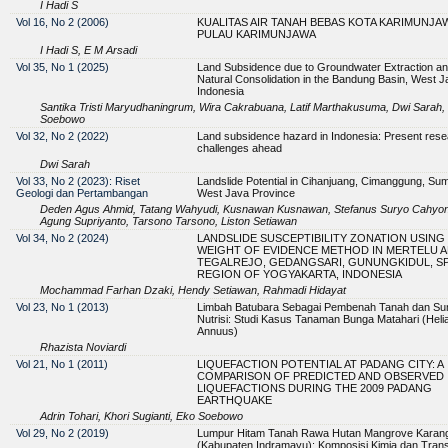
I Hadi S
Vol 16, No 2 (2006)
KUALITAS AIR TANAH BEBAS KOTA KARIMUNJA
PULAU KARIMUNJAWA
I Hadi S, E M Arsadi
Vol 35, No 1 (2025)
Land Subsidence due to Groundwater Extraction a
Natural Consolidation in the Bandung Basin, West J
Indonesia
Santika Tristi Maryudhaningrum, Wira Cakrabuana, Latif Marthakusuma, Dwi Sara
Soebowo
Vol 32, No 2 (2022)
Land subsidence hazard in Indonesia: Present res
challenges ahead
Dwi Sarah
Vol 33, No 2 (2023): Riset
Landslide Potential in Cihanjuang, Cimanggung, Su
Geologi dan Pertambangan
West Java Province
Deden Agus Ahmid, Tatang Wahyudi, Kusnawan Kusnawan, Stefanus Suryo Cahyon
Agung Supriyanto, Tarsono Tarsono, Liston Setiawan
Vol 34, No 2 (2024)
LANDSLIDE SUSCEPTIBILITY ZONATION USING
WEIGHT OF EVIDENCE METHOD IN MERTELU 
TEGALREJO, GEDANGSARI, GUNUNGKIDUL, SP
REGION OF YOGYAKARTA, INDONESIA
Mochammad Farhan Dzaki, Hendy Setiawan, Rahmadi Hidayat
Vol 23, No 1 (2013)
Limbah Batubara Sebagai Pembenah Tanah dan S
Nutrisi: Studi Kasus Tanaman Bunga Matahari (Heli
Annuus)
Rhazista Noviardi
Vol 21, No 1 (2011)
LIQUEFACTION POTENTIAL AT PADANG CITY: A
COMPARISON OF PREDICTED AND OBSERVED
LIQUEFACTIONS DURING THE 2009 PADANG
EARTHQUAKE
Adrin Tohari, Khori Sugianti, Eko Soebowo
Vol 29, No 2 (2019)
Lumpur Hitam Tanah Rawa Hutan Mangrove Karan
(Kabupaten Indramayu): Komposisi Kimia dan Tran