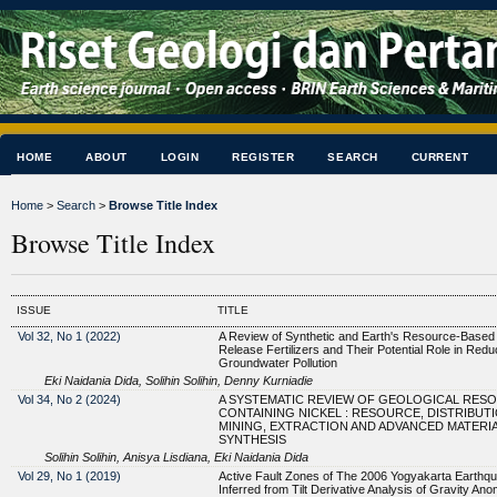
HOME
ABOUT
LOGIN
REGISTER
SEARCH
CURRENT
Home
>
Search
>
Browse Title Index
Browse Title Index
ISSUE
TITLE
Vol 32, No 1 (2022)
A Review of Synthetic and Earth's Resource-Based
Release Fertilizers and Their Potential Role in Redu
Groundwater Pollution
Eki Naidania Dida, Solihin Solihin, Denny Kurniadie
Vol 34, No 2 (2024)
A SYSTEMATIC REVIEW OF GEOLOGICAL RES
CONTAINING NICKEL : RESOURCE, DISTRIBUTI
MINING, EXTRACTION AND ADVANCED MATERI
SYNTHESIS
Solihin Solihin, Anisya Lisdiana, Eki Naidania Dida
Vol 29, No 1 (2019)
Active Fault Zones of The 2006 Yogyakarta Earthq
Inferred from Tilt Derivative Analysis of Gravity Ano