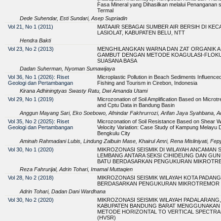
Fasa Mineral yang Dihasilkan melalui Penanganan 
Termal
Dede Suhendar, Esti Sundari, Asep Supriadin
Vol 21, No 1 (2011)
MATAAIR SEBAGAI SUMBER AIR BERSIH DI KE
LASIOLAT, KABUPATEN BELU, NTT
Hendra Bakti
Vol 23, No 2 (2013)
MENGHILANGKAN WARNA DAN ZAT ORGANIK A
GAMBUT DENGAN METODE KOAGULASI-FLOKU
SUASANA BASA
Dadan Suherman, Nyoman Sumawijaya
Vol 36, No 1 (2026): Riset
Microplastic Pollution in Beach Sediments Influence
Geologi dan Pertambangan
Fishing and Tourism in Cirebon, Indonesia
Kirana Adhiningtyas Swasty Ratu, Dwi Amanda Utami
Vol 29, No 1 (2019)
Microzonation of Soil Amplification Based on Microtr
and Cptu Data in Bandung Basin
Anggun Mayang Sari, Eko Soebowo, Afnindar Fakhrurrozi, Arifan Jaya Syahbana, Ad
Vol 35, No 2 (2025): Riset
Microzonation of Soil Resistance Based on Shear 
Geologi dan Pertambangan
Velocity Variation: Case Study of Kampung Melayu Di
Bengkulu City
Aminah Rahmadani Lubis, Lindung Zalbuin Mase, Khairul Amri, Rena Misliniyati, Fep
Vol 30, No 1 (2020)
MIKROZONASI SEISMIK DI WILAYAH ANCAMAN 
LEMBANG ANTARA SEKSI CIHIDEUNG DAN GU
BATU BERDASARKAN PENGUKURAN MIKROTR
Reza Fahrurijal, Adrin Tohari, Imamal Muttaqien
Vol 28, No 2 (2018)
MIKROZONASI SEISMIK WILAYAH KOTA PADANG
BERDASARKAN PENGUKURAN MIKROTREMOR
Adrin Tohari, Dadan Dani Wardhana
Vol 30, No 2 (2020)
MIKROZONASI SEISMIK WILAYAH PADALARANG,
KABUPATEN BANDUNG BARAT MENGGUNAKAN
METODE HORIZONTAL TO VERTICAL SPECTRA
(HVSR)