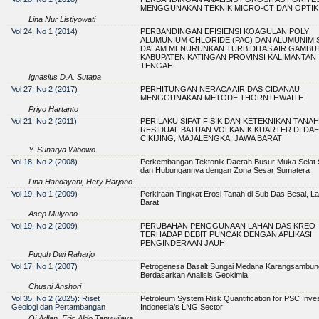
MENGGUNAKAN TEKNIK MICRO-CT DAN OPTIK
Lina Nur Listiyowati
Vol 24, No 1 (2014)
PERBANDINGAN EFISIENSI KOAGULAN POLY
ALUMUNIUM CHLORIDE (PAC) DAN ALUMUNIM 
DALAM MENURUNKAN TURBIDITAS AIR GAMBUT
KABUPATEN KATINGAN PROVINSI KALIMANTAN
TENGAH
Ignasius D.A. Sutapa
Vol 27, No 2 (2017)
PERHITUNGAN NERACA AIR DAS CIDANAU
MENGGUNAKAN METODE THORNTHWAITE
Priyo Hartanto
Vol 21, No 2 (2011)
PERILAKU SIFAT FISIK DAN KETEKNIKAN TANAH
RESIDUAL BATUAN VOLKANIK KUARTER DI DA
CIKIJING, MAJALENGKA, JAWA BARAT
Y. Sunarya Wibowo
Vol 18, No 2 (2008)
Perkembangan Tektonik Daerah Busur Muka Selat
dan Hubungannya dengan Zona Sesar Sumatera
Lina Handayani, Hery Harjono
Vol 19, No 1 (2009)
Perkiraan Tingkat Erosi Tanah di Sub Das Besai, 
Barat
Asep Mulyono
Vol 19, No 2 (2009)
PERUBAHAN PENGGUNAAN LAHAN DAS KREO
TERHADAP DEBIT PUNCAK DENGAN APLIKASI
PENGINDERAAN JAUH
Puguh Dwi Raharjo
Vol 17, No 1 (2007)
Petrogenesa Basalt Sungai Medana Karangsambun
Berdasarkan Analisis Geokimia
Chusni Anshori
Vol 35, No 2 (2025): Riset
Petroleum System Risk Quantification for PSC Inve
Geologi dan Pertambangan
Indonesia’s LNG Sector
Qi Adlan, Eric Aldo Tanuwijaya