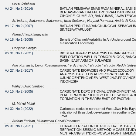
cover belakang
Vol 24, No 2 (2014)
BATUAN PEMBAWA EMAS PADA MINERALISASI S
BERDASARKAN DATA PETROGRAFI DAN KIMIA 
CIHONJE, GUMELAR, BANYUMAS, JAWA TENG
Sri Indarto, Sudarsono Sudarsono, Iwan Setiawan, Haryadi Permana, Andrie Al Kausar
Vol 17, No 2 (2007)
BATUAN PERLIT KARANGNUNGGAL SEBAGAI B
SINTESA ATAPULGIT
Ahmad Fauzi Ismayanto
Vol 18, No 1 (2008)
Benefit of Channel Availability In An Underground Co
Gasification Laboratory
Harijanto Soetjijo
Vol 31, No 1 (2021)
BIOSTRATIGRAPHY ANALYSIS OF BARBATOS-1
EXPLORATION WELL IN TOMORI BLOCK, BANG
BASIN, EAST ARM OF SULAWESI
Anis Kurniasih, Ennur Kusumawijaya, Ferdy Ferdy, Fahrudin Fahrudin, Reddy Sety
Vol 27, No 2 (2017)
CARBONATE BIOFACIES AND PALEOECOLOGY
ANALYSIS BASED ON ACROPORA CORAL IN
UJUNGGENTENG AREA, WEST JAVA PROVINCE
INDONESIA
Wahyu Dwijo Santoso
Vol 15, No 2 (2005)
CARBONATE DEPOSITIONAL ENVIRONMENT A
PLATFORM MORPHOLOGY OF THE WONOSARI
FORMATION IN THE AREA EAST OF PACITAN
M. Ma’ruf Mukti
Vol 32, No 2 (2022)
Carbonate rocks in northern of West Jiwo Hills Bay
indication of thrust belt development in southern Cen
Java
Ardhan Farisan, Muhammad Gazali Rachman
Vol 31, No 1 (2021)
CHARACTERIZATION OF ROCK LAYERS BASED
REFRACTION SEISMIC METHOD: A CASE STUD
MENTARANG’S HYDRO-POWER PLANT, MALINA