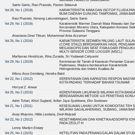
Satrio Satrio, Rasi Prasetio, Paston Sidauruk
Vol 28, No 1 (2018)
KARAKTERISTIK KIMIA DAN ISOTOP FLUIDA PA
BUMI DAERAH GUNUNG TAMPOMAS, JAWA BA
Rasi Prasetio, Neneng Laksminingpuri, Satrio Satrio
Vol 29, No 1 (2019)
Karakteristik Marmer Daerah Mata Wawatu dan San
Kecamatan Moramo Utara, Kabupaten Konawe Sela
Provinsi Sulawesi Tenggara
Anastasia Dewi Titisari, Muhammad Arba Azzaman
Vol 26, No 1 (2016)
KARAKTERISTIK SEDIMEN PALUNG LAUT SULA
(CORE STA12) BERDASARKAN HASIL PENGAMA
MEGASKOPIS DAN SIFAT FISIKA DARI PENGUK
MULTI-SENSOR CORE LOGGER (MSCL)
Marfasran Hendrizan, Rina Zuraida, Sri Yudawati Cahyarini
Vol 29, No 1 (2019)
Kerentanan Air Tanah di Kawasan Pertanian Garam 
Pademawu, Madura berdasarkan Karakteristik
Hidrogeokimia dan Indeks Kualitas Air
Wisnu Arya Gemilang, Hendra Bakti
Vol 22, No 1 (2012)
KERENTANAN DAN KAPASITAS RESPON MASYA
KOTA PADANG TERHADAP BAHAYA TSUNAMI
Herryal Z. Anwar
Vol 25, No 2 (2015)
KERENTANAN LIKUIFAKSI WILAYAH KOTA BAND
BERDASARKAN METODE UJI PENETRASI KONU
Adrin Tohari, Khori Sugianti, Arifan Jaya Syahbana, Eko Soebowo
Vol 21, No 1 (2011)
KESESUAIAN LAHAN UNTUK KOMODITAS TEH D
WILAYAH SAGALAHERANG, SUBANG, JAWA BAR
Asep Mulyono, Hilda Lestiana, Dedi Mulyadi
Vol 22, No 2 (2012)
KESETIMBANGAN DAN KINETIKA ADSORPSI ION
PADA ZEOLIT-H
Lenny Marilyn Estiaty
Vol 25, No 2 (2015)
KETELITIAN PADA PENANGGALAN DALAM STUDI