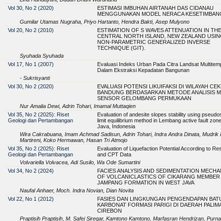
Vol 30, No 2 (2020)
ESTIMASI IMBUHAN AIRTANAH DAS CIDANAU
MENGGUNAKAN MODEL NERACA KESETIMBANG
Gumilar Utamas Nugraha, Priyo Hartanto, Hendra Bakti, Asep Mulyono
Vol 20, No 2 (2010)
ESTIMATION OF S WAVES ATTENUATION IN TH
CENTRAL NORTH ISLAND, NEW ZEALAND USIN
NON-PARAMETRIC GENERALIZED INVERSE
TECHNIQUE (GIT).
Syuhada Syuhada
Vol 17, No 1 (2007)
Evaluasi Indeks Urban Pada Citra Landsat Multitem
Dalam Ekstraksi Kepadatan Bangunan
- Sukrisyanti
Vol 30, No 2 (2020)
EVALUASI POTENSI LIKUIFAKSI DI WILAYAH C
BANDUNG BERDASARKAN METODE ANALISIS M
SENSOR GELOMBANG PERMUKAAN
Nur Amalia Dewi, Adrin Tohari, Imamal Muttaqien
Vol 35, No 2 (2025): Riset
Evaluation of andesite slopes stability using pseudos
Geologi dan Pertambangan
limit equilibrium method in Lembang active fault zon
Java, Indonesia
Wira Cakrabuana, Imam Achmad Sadisun, Adrin Tohari, Indra Andra Dinata, Mudrik
Martireni, Koko Hermawan, Hasan Tri Atmojo
Vol 35, No 2 (2025): Riset
Evaluation of Liquefaction Potential According to Resi
Geologi dan Pertambangan
and CPT Data
Volvariella Volvacea, Adi Susilo, Wa Ode Sumartini
Vol 34, No 2 (2024)
FACIES ANALYSIS AND SEDIMENTATION MECHA
OF VOLCANICLASTICS OF CIKARANG MEMBER
JAMPANG FORMATION IN WEST JAVA
Naufal Anhaer, Moch. Indra Novian, Dian Novita
Vol 22, No 1 (2012)
FASIES DAN LINGKUNGAN PENGENDAPAN BAT
KARBONAT FORMASI PARIGI DI DAERAH PALIM
CIREBON
Praptisih Praptisih, M. Safei Siregar, Kamtono Kamtono, Marfasran Hendrizan, Purna