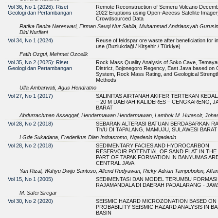
Vol 36, No 1 (2026): Riset
Remote Reconstruction of Semeru Volcano Decemb
Geologi dan Pertambangan
2022 Eruptions using Open-Access Satellite Imager
Crowdsourced Data
Ratika Benita Nareswari, Firman Sauqi Nur Sabila, Muhammad Andriansyah Gurusi
Dini Nurfiani
Vol 34, No 1 (2024)
Reuse of feldspar ore waste after beneficiation for in
use (Buzlukdaği / Kirşehir / Türkiye)
Fatih Ozgul, Mehmet Ozcelik
Vol 35, No 2 (2025): Riset
Rock Mass Quality Analysis of Soko Cave, Temaya
Geologi dan Pertambangan
District, Bojonegoro Regency, East Java based on 
System, Rock Mass Rating, and Geological Strengt
Methods
Ulfa Ambarwati, Agus Hendratno
Vol 27, No 1 (2017)
SALINITAS AIRTANAH AKIFER TERTEKAN KEDA
– 20 M DAERAH KALIDERES – CENGKARENG, J
BARAT
Abdurrachman Asseggaf, Hendarmawan Hendarmawan, Lambok M. Hutasoit, Johan
Vol 28, No 2 (2018)
SEBARAN ALTERASI BATUAN BERDASARKAN RA
Th/U DI TAPALANG, MAMUJU, SULAWESI BARAT
I Gde Sukadana, Frederikus Dian Indrastomo, Ngadenin Ngadenin
Vol 28, No 2 (2018)
SEDIMENTARY FACIES AND HYDROCARBON
RESERVOIR POTENTIAL OF SAND FLAT IN THE
PART OF TAPAK FORMATION IN BANYUMAS ARE
CENTRAL JAVA
Yan Rizal, Wahyu Dwijo Santoso, Alfend Rudyawan, Ricky Adrian Tampubolon, Affan
Vol 15, No 1 (2005)
SEDIMENTASI DAN MODEL TERUMBU FORMASI
RAJAMANDALA DI DAERAH PADALARANG - JAW
M. Safei Siregar
Vol 30, No 2 (2020)
SEISMIC HAZARD MICROZONATION BASED ON
PROBABILITY SEISMIC HAZARD ANALYSIS IN 
BASIN