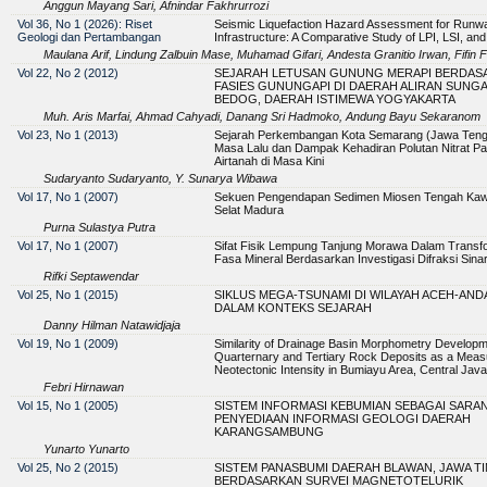
Anggun Mayang Sari, Afnindar Fakhrurrozi
Vol 36, No 1 (2026): Riset
Seismic Liquefaction Hazard Assessment for Runw
Geologi dan Pertambangan
Infrastructure: A Comparative Study of LPI, LSI, an
Maulana Arif, Lindung Zalbuin Mase, Muhamad Gifari, Andesta Granitio Irwan, Fifin Fi
Vol 22, No 2 (2012)
SEJARAH LETUSAN GUNUNG MERAPI BERDAS
FASIES GUNUNGAPI DI DAERAH ALIRAN SUNGA
BEDOG, DAERAH ISTIMEWA YOGYAKARTA
Muh. Aris Marfai, Ahmad Cahyadi, Danang Sri Hadmoko, Andung Bayu Sekaranom
Vol 23, No 1 (2013)
Sejarah Perkembangan Kota Semarang (Jawa Teng
Masa Lalu dan Dampak Kehadiran Polutan Nitrat P
Airtanah di Masa Kini
Sudaryanto Sudaryanto, Y. Sunarya Wibawa
Vol 17, No 1 (2007)
Sekuen Pengendapan Sedimen Miosen Tengah Ka
Selat Madura
Purna Sulastya Putra
Vol 17, No 1 (2007)
Sifat Fisik Lempung Tanjung Morawa Dalam Transf
Fasa Mineral Berdasarkan Investigasi Difraksi Sina
Rifki Septawendar
Vol 25, No 1 (2015)
SIKLUS MEGA-TSUNAMI DI WILAYAH ACEH-AN
DALAM KONTEKS SEJARAH
Danny Hilman Natawidjaja
Vol 19, No 1 (2009)
Similarity of Drainage Basin Morphometry Developm
Quarternary and Tertiary Rock Deposits as a Meas
Neotectonic Intensity in Bumiayu Area, Central Java
Febri Hirnawan
Vol 15, No 1 (2005)
SISTEM INFORMASI KEBUMIAN SEBAGAI SARA
PENYEDIAAN INFORMASI GEOLOGI DAERAH
KARANGSAMBUNG
Yunarto Yunarto
Vol 25, No 2 (2015)
SISTEM PANASBUMI DAERAH BLAWAN, JAWA T
BERDASARKAN SURVEI MAGNETOTELURIK