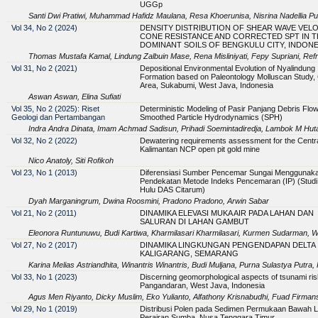
UGGp
Santi Dwi Pratiwi, Muhammad Hafidz Maulana, Resa Khoerunisa, Nisrina Nadellia Put
Vol 34, No 2 (2024)
DENSITY DISTRIBUTION OF SHEAR WAVE VELO
CONE RESISTANCE AND CORRECTED SPT IN T
DOMINANT SOILS OF BENGKULU CITY, INDONE
Thomas Mustafa Kamal, Lindung Zalbuin Mase, Rena Misliniyati, Fepy Supriani, Refr
Vol 31, No 2 (2021)
Depositional Environmental Evolution of Nyalindung
Formation based on Paleontology Molluscan Study,
Area, Sukabumi, West Java, Indonesia
Aswan Aswan, Elina Sufiati
Vol 35, No 2 (2025): Riset
Deterministic Modeling of Pasir Panjang Debris Flo
Geologi dan Pertambangan
Smoothed Particle Hydrodynamics (SPH)
Indra Andra Dinata, Imam Achmad Sadisun, Prihadi Soemintadiredja, Lambok M Huta
Vol 32, No 2 (2022)
Dewatering requirements assessment for the Centr
Kalimantan NCP open pit gold mine
Nico Anatoly, Siti Rofikoh
Vol 23, No 1 (2013)
Diferensiasi Sumber Pencemar Sungai Menggunak
Pendekatan Metode Indeks Pencemaran (IP) (Studi
Hulu DAS Citarum)
Dyah Marganingrum, Dwina Roosmini, Pradono Pradono, Arwin Sabar
Vol 21, No 2 (2011)
DINAMIKA ELEVASI MUKA AIR PADA LAHAN DAN
SALURAN DI LAHAN GAMBUT
Eleonora Runtunuwu, Budi Kartiwa, Kharmilasari Kharmilasari, Kurmen Sudarman, 
Vol 27, No 2 (2017)
DINAMIKA LINGKUNGAN PENGENDAPAN DELTA
KALIGARANG, SEMARANG
Karina Melias Astriandhita, Winantris Winantris, Budi Muljana, Purna Sulastya Putra, P
Vol 33, No 1 (2023)
Discerning geomorphological aspects of tsunami ris
Pangandaran, West Java, Indonesia
Agus Men Riyanto, Dicky Muslim, Eko Yulianto, Alfathony Krisnabudhi, Fuad Firma
Vol 29, No 1 (2019)
Distribusi Polen pada Sedimen Permukaan Bawah La
Perairan Sumba, Nusa Tenggara Timur