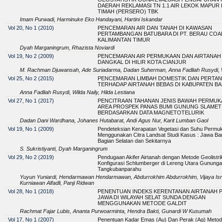
DAERAH REKLAMASI TN 1.1 AIR LEKOK MAPUR 
TIMAH (PERSERO) TBK
Imam Purwadi, Harminuke Eko Handayani, Hartini Iskandar
Vol 20, No 1 (2010)
PENCEMARAN AIR DAN TANAH DI KAWASAN
PERTAMBANGAN BATUBARA DI PT. BERAU COA
KALIMANTAN TIMUR
Dyah Marganingrum, Rhazista Noviardi
Vol 19, No 2 (2009)
PENCEMARAN AIR PERMUKAAN DAN AIRTANAH
DANGKAL DI HILIR KOTA CIANJUR
M. Rachman Djuwansah, Ade Suriadarma, Dadan Suherman, Anna Fadliah Rusydi, W
Vol 25, No 2 (2015)
PENCEMARAN LIMBAH DOMESTIK DAN PERTAN
TERHADAP AIRTANAH BEBAS DI KABUPATEN B
Anna Fadliah Rusydi, Wilda Naily, Hilda Lestiana
Vol 27, No 1 (2017)
PENCITRAAN TAHANAN JENIS BAWAH PERMUK
AREA PROSPEK PANAS BUMI GUNUNG SLAMET
BERDASARKAN DATA MAGNETOTELURIK
Dadan Dani Wardhana, Johanes Hutabarat, Andi Agus Nur, Karit Lumban Gaol
Vol 19, No 1 (2009)
Pendeteksian Kerapatan Vegetasi dan Suhu Permu
Menggunakan Citra Landsat Studi Kasus : Jawa Ba
Bagian Selatan dan Sekitarnya
S. Sukristiyanti, Dyah Marganingrum
Vol 29, No 2 (2019)
Pendugaan Akifer Airtanah dengan Metode Geolistri
Konfigurasi Schlumberger di Lereng Utara Gununga
Tangkubanparahu
Yuyun Yuniardi, Hendarmawan Hendarmawan, Abdurrokhim Abdurrokhim, Vijaya 
Kurniawan Alfadli, Panji Ridwan
Vol 28, No 1 (2018)
PENENTUAN INDEKS KERENTANAN AIRTANAH P
JAWA DI WILAYAH SELAT SUNDA DENGAN
MENGGUNAKAN METODE GALDIT
Rachmat Fajar Lubis, Ananta Purwoarminta, Hendra Bakti, Gunardi W Kusumah
Vol 17, No 1 (2007)
Penentuan Kadar Emas (Au) Dan Perak (Ag) Metod