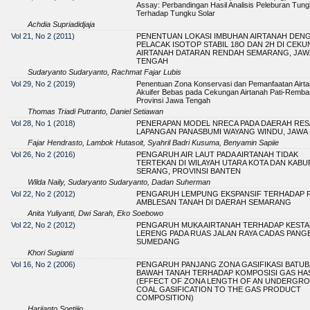
Assay: Perbandingan Hasil Analisis Peleburan Tun
Terhadap Tungku Solar
Achdia Supriadidjaja
Vol 21, No 2 (2011)
PENENTUAN LOKASI IMBUHAN AIRTANAH DEN
PELACAK ISOTOP STABIL 18O DAN 2H DI CEK
AIRTANAH DATARAN RENDAH SEMARANG, JAW
TENGAH
Sudaryanto Sudaryanto, Rachmat Fajar Lubis
Vol 29, No 2 (2019)
Penentuan Zona Konservasi dan Pemanfaatan Airt
Akuifer Bebas pada Cekungan Airtanah Pati-Remba
Provinsi Jawa Tengah
Thomas Triadi Putranto, Daniel Setiawan
Vol 28, No 1 (2018)
PENERAPAN MODEL NRECA PADA DAERAH RES
LAPANGAN PANASBUMI WAYANG WINDU, JAWA
Fajar Hendrasto, Lambok Hutasoit, Syahril Badri Kusuma, Benyamin Sapiie
Vol 26, No 2 (2016)
PENGARUH AIR LAUT PADA AIRTANAH TIDAK
TERTEKAN DI WILAYAH UTARA KOTA DAN KABU
SERANG, PROVINSI BANTEN
Wilda Naily, Sudaryanto Sudaryanto, Dadan Suherman
Vol 22, No 2 (2012)
PENGARUH LEMPUNG EKSPANSIF TERHADAP 
AMBLESAN TANAH DI DAERAH SEMARANG
Anita Yuliyanti, Dwi Sarah, Eko Soebowo
Vol 22, No 2 (2012)
PENGARUH MUKA AIRTANAH TERHADAP KESTA
LERENG PADA RUAS JALAN RAYA CADAS PANG
SUMEDANG
Khori Sugianti
Vol 16, No 2 (2006)
PENGARUH PANJANG ZONA GASIFIKASI BATUB
BAWAH TANAH TERHADAP KOMPOSISI GAS HAS
(EFFECT OF ZONA LENGTH OF AN UNDERGR
COAL GASIFICATION TO THE GAS PRODUCT
COMPOSITION)
Harijanto Soetjijo