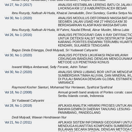
Vol 27, No 2 (2017)
ANALISIS KESTABILAN LERENG BATU DI JALAN 
LHOKNGA KM 17,8 KABUPATEN ACEH BESAR
Ibnu Rusydy, Nafisah Al-Huda, Khaizal Jamaluddin, Devi Sundary, Gartika Setiya N
Vol 30, No 1 (2020)
ANALISIS MODULUS DEFORMASI MASSA BATUA
SEGMEN JALAN USAID KM 27 HINGGA KM 30
BERDASARKAN KLASIFIKASI MASSA BATUAN
Ibnu Rusydy, Nafisah Al-Huda, M Fahmi, Naufal Effendi, Abrar Muslim, Mirna Lubis
Vol 26, No 1 (2016)
ANALISIS PETROGRAFI DAN X-RAY DIFFRACTI
UNTUK DETEKSI KALSIT NON DESTRUKTIF DAR
KARANG PORITES ENDAPAN TERUMBU KUART
KENDARI, SULAWESI TENGGARA
Bagus Dinda Erlangga, Dedi Mulyadi, Sri Yudawati Cahyarini
Vol 30, No 1 (2020)
ANALISIS POTENSI LIKUIFAKSI PADA WILAYAH
CEKUNGAN BANDUNG DENGAN MENGGUNAK
METODE UJI PENETRASI KONUS
Iswanti Widiya Ambarwati, Selly Feranie, Adrin Tohari
Vol 30, No 2 (2020)
ANALISIS SPASI LUBANG BOR UNTUK MENGEV
SUMBERDAYA TIMAH ALUVIAL DAN MINERAL IK
DI PULAU BANGKA DENGAN GLOBAL ESTIMATI
VARIANCE
Raymond Kosher Sianturi, Mohamad Nur Heriawan, Syafrizal Syafrizal
Vol 18, No 2 (2008)
Annual growth band analysis of Porites corals: cas
Seribu Islands corals, Indonesia
Sri Yudawati Cahyarini
Vol 28, No 1 (2018)
APLIKASI ANALITIK HIRARKI PROSES UNTUK A
BAHAYA GEMPA DI DAERAH TANJUNG LESUNG-
PANIMBANG, PANDEGLANG
Dedi Mulyadi, Wawan Hendriawan Nur
Vol 21, No 2 (2011)
APLIKASI SISTEM INFORMASI GEOGRAFI UNTU
MENDUGA KUANTITAS KOMPONEN SUMBERDAY
BULANAN SECARA SPASIAL DENGAN METODA 