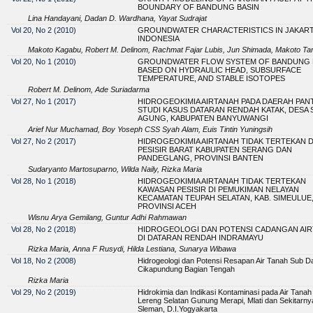
BOUNDARY OF BANDUNG BASIN
Lina Handayani, Dadan D. Wardhana, Yayat Sudrajat
Vol 20, No 2 (2010)
GROUNDWATER CHARACTERISTICS IN JAKART
INDONESIA
Makoto Kagabu, Robert M. Delinom, Rachmat Fajar Lubis, Jun Shimada, Makoto Tan
Vol 20, No 1 (2010)
GROUNDWATER FLOW SYSTEM OF BANDUNG 
BASED ON HYDRAULIC HEAD, SUBSURFACE
TEMPERATURE, AND STABLE ISOTOPES
Robert M. Delinom, Ade Suriadarma
Vol 27, No 1 (2017)
HIDROGEOKIMIA AIRTANAH PADA DAERAH PANT
STUDI KASUS DATARAN RENDAH KATAK, DESA
AGUNG, KABUPATEN BANYUWANGI
Arief Nur Muchamad, Boy Yoseph CSS Syah Alam, Euis Tintin Yuningsih
Vol 27, No 2 (2017)
HIDROGEOKIMIA AIRTANAH TIDAK TERTEKAN D
PESISIR BARAT KABUPATEN SERANG DAN
PANDEGLANG, PROVINSI BANTEN
Sudaryanto Martosuparno, Wilda Naily, Rizka Maria
Vol 28, No 1 (2018)
HIDROGEOKIMIA AIRTANAH TIDAK TERTEKAN
KAWASAN PESISIR DI PEMUKIMAN NELAYAN
KECAMATAN TEUPAH SELATAN, KAB. SIMEULUE
PROVINSI ACEH
Wisnu Arya Gemilang, Guntur Adhi Rahmawan
Vol 28, No 2 (2018)
HIDROGEOLOGI DAN POTENSI CADANGAN AI
DI DATARAN RENDAH INDRAMAYU
Rizka Maria, Anna F Rusydi, Hilda Lestiana, Sunarya Wibawa
Vol 18, No 2 (2008)
Hidrogeologi dan Potensi Resapan Air Tanah Sub D
Cikapundung Bagian Tengah
Rizka Maria
Vol 29, No 2 (2019)
Hidrokimia dan Indikasi Kontaminasi pada Air Tanah 
Lereng Selatan Gunung Merapi, Mlati dan Sekitarny
Sleman, D.I.Yogyakarta