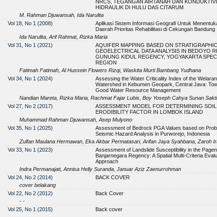
NRCS, TEGANGAN AIRTANAH DAN KONDUKTIVI
HIDRAULIK DI HULU DAS CITARUM
M. Rahman Djuwansah, Ida Narulita
Vol 18, No 1 (2008)
Aplikasi Sistem Informasi Geografi Untuk Menentuk
Daerah Prioritas Rehabilitasi di Cekungan Bandung
Ida Narulita, Arif Rahmat, Rizka Maria
Vol 31, No 1 (2021)
AQUIFER MAPPING BASED ON STRATIGRAPHIC
GEOELECTRICAL DATA ANALYSIS IN BEDOYO R
GUNUNG KIDUL REGENCY, YOGYAKARTA SPEC
REGION
Fatimah Fatimah, Al Hussein Flowers Rizqi, Waskita Murti Bambang Yudhana
Vol 34, No 1 (2024)
Assessing the Water Criticality Index of the Welaran
Watershed in Kebumen Geopark, Central Java: To
Good Water Resource Management
Nandian Mareta, Rizka Maria, Rachmat Fajar Lubis, Boy Yoseph Cahya Sunan Sak
Vol 27, No 2 (2017)
ASSESSMENT MODEL FOR DETERMINING SOIL
ERODIBILITY FACTOR IN LOMBOK ISLAND
Muhammad Rahman Djuwansah, Asep Mulyono
Vol 35, No 1 (2025)
Assessment of Bedrock PGA Values based on Probab
Seismic Hazard Analysis in Purworejo, Indonesia
Zulfan Maulana Hermawan, Eka Akbar Permatasari, Arifan Jaya Syahbana, Zaroh Ira
Vol 33, No 1 (2023)
Assessment of Landslide Susceptibility in the Pagen
Banjarnegara Regency: A Spatial Multi-Criteria Evalu
Approach
Indra Permanajati, Annisa Helly Suranda, Januar Aziz Zaenurrohman
Vol 24, No 2 (2014)
BACK COVER
cover belakang
Vol 22, No 2 (2012)
Back Cover
- -
Vol 25, No 1 (2015)
Back cover