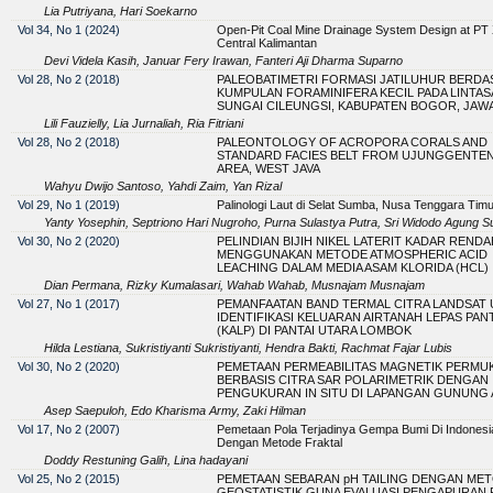
Lia Putriyana, Hari Soekarno
Vol 34, No 1 (2024)
Open-Pit Coal Mine Drainage System Design at PT
Central Kalimantan
Devi Videla Kasih, Januar Fery Irawan, Fanteri Aji Dharma Suparno
Vol 28, No 2 (2018)
PALEOBATIMETRI FORMASI JATILUHUR BERD
KUMPULAN FORAMINIFERA KECIL PADA LINTAS
SUNGAI CILEUNGSI, KABUPATEN BOGOR, JAW
Lili Fauzielly, Lia Jurnaliah, Ria Fitriani
Vol 28, No 2 (2018)
PALEONTOLOGY OF ACROPORA CORALS AND
STANDARD FACIES BELT FROM UJUNGGENTE
AREA, WEST JAVA
Wahyu Dwijo Santoso, Yahdi Zaim, Yan Rizal
Vol 29, No 1 (2019)
Palinologi Laut di Selat Sumba, Nusa Tenggara Timu
Yanty Yosephin, Septriono Hari Nugroho, Purna Sulastya Putra, Sri Widodo Agung Sue
Vol 30, No 2 (2020)
PELINDIAN BIJIH NIKEL LATERIT KADAR RENDA
MENGGUNAKAN METODE ATMOSPHERIC ACID
LEACHING DALAM MEDIA ASAM KLORIDA (HCL)
Dian Permana, Rizky Kumalasari, Wahab Wahab, Musnajam Musnajam
Vol 27, No 1 (2017)
PEMANFAATAN BAND TERMAL CITRA LANDSAT
IDENTIFIKASI KELUARAN AIRTANAH LEPAS PANT
(KALP) DI PANTAI UTARA LOMBOK
Hilda Lestiana, Sukristiyanti Sukristiyanti, Hendra Bakti, Rachmat Fajar Lubis
Vol 30, No 2 (2020)
PEMETAAN PERMEABILITAS MAGNETIK PERMU
BERBASIS CITRA SAR POLARIMETRIK DENGAN
PENGUKURAN IN SITU DI LAPANGAN GUNUNG 
Asep Saepuloh, Edo Kharisma Army, Zaki Hilman
Vol 17, No 2 (2007)
Pemetaan Pola Terjadinya Gempa Bumi Di Indonesi
Dengan Metode Fraktal
Doddy Restuning Galih, Lina hadayani
Vol 25, No 2 (2015)
PEMETAAN SEBARAN pH TAILING DENGAN ME
GEOSTATISTIK GUNA EVALUASI PENGAPURAN 