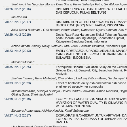
Septriono Hari Nugroho, Monica Dewi Sisca, Purna Sulastya Putra, Sri Widodo Agung
Vol 26, No 2 (2016)
DISTRIBUSI SPASIAL DAN TEMPORAL CURAH H
DAS CERUCUK, PULAU BELITUNG
Ida Narulita
Vol 27, No 1 (2017)
DISTRIBUTION OF SULFATE WATER IN GRASB
BLOCK CAVE (GBC) MINE, PAPUA, INDONESIA
Jaka Satria Budiman, I Gde Basten, Hendri Silaen, Rahardian Ryan Ruthman, Fari Fa
Vol 29, No 2 (2019)
Dosis Rata-Rata Harian dan Efektif Tahunan Radon 
pada Daerah Gunung Masigit, Kecamatan Cipatat,
Kabupaten Bandung Barat, Indonesia
Azhari Azhari, Ivhatry Rizky Octavia Putri Susilo, Bintarsih Bintarsih, Rachmat Fajar
Vol 23, No 2 (2013)
EARLY CRETACEOUS RADIOLARIANS IN MANG
CARBONATE NODULE FROM THE BARRU AREA
SULAWESI, INDONESIA.
Munasri Munasri
Vol 35, No 1 (2025)
Earthquake Hazard Evaluation Study on the Central
Selebar District, Bengkulu City, based on Seismic 
Analysis
Zhehan Fahrezi, Rena Misliniyati, Khairul Amri, Lindung Zalbuin Mase, Hardiansyah
Vol 33, No 1 (2023)
Effect of bentonite on fly ash and bottom ash based
engineered geopolymer composite
Muhammad Amin, Sudibyo Sudibyo, David Candra Birawidha, Asnan Rinovian, Bagu
Ginting Suka, Sherintia Pratiwi
Vol 20, No 1 (2010)
EFFECT OF LAND USE ON SPATIAL AND SEASO
VARIATION OF WATER QUALITY IN CILIWUNG R
WEST JAVA-INDONESIA
Eleonora Runtunuwu, Akihiko Kondoh, Kasdi Subagyono
Vol 27, No 2 (2017)
EKSPLORASI GAYABERAT UNTUK AIRTANAH DA
TOPOGRAFI BATUAN DASAR DI DAERAH SERA
BANTEN
Lina Handayani, Dadan Dhani Wardhana