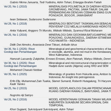
Gabrio Hikma Januarta, Tedi Yudistira, Adrin Tohari, Erlangga Ibrahim Fattah
Vol 20, No 1 (2010)
MINERALISASI POLIMETALIK DI DAERAH KEDU
GROMBYANG, PACITAN, JAWA TIMUR: DALAM
PERBANDINGAN DENGAN CEBAKAN EMAS GU
PONGKOR, BOGOR, JAWA BARAT
Iwan Setiawan, Sudarsono Sudarsono
Vol 28, No 1 (2018)
MINERALOGI BENTONIT TASIKMALAYA SEBAGAI
PENYERAP CO2 MELALUI KARBONASI HIDROT
Anita Yuliyanti, Anggoro Tri Mursito, Widodo Widodo, Syamsul Rizal Muharam
Vol 26, No 1 (2016)
MINERALOGI DAN GEOKIMIA BATUGAMPING M
PONJONG, GUNUNGKIDUL, DAERAH ISTIMEWA
YOGYAKARTA – INDONESIA
Didik Dwi Atmoko, Anastasia Dewi Titisari, Arifudin Idrus
Vol 36, No 1 (2026): Riset
Mineralogical and geochemical characteristics of ba
Geologi dan Pertambangan
in stockpile, alumina, and red mud in the Kendawan
West Kalimantan, Indonesia
Hamzah Lazuardy Zulqisthie, Ernowo Ernowo, Aton Patonah, Wahyu Widodo, Denni
Vol 36, No 1 (2026): Riset
Mineralogical and microstructural characterization of
Geologi dan Pertambangan
Hadjeb dune sands (Algeria) using XRD and SEM
Mohamed Chaouki Nebbar
Vol 35, No 1 (2025)
Mineralogy of granites from Hukurila area, Ambon Is
Indonesia: An insight into petrogenesis
Erfin Elly, Muhammad Zain Tuakia, Slamet Sumardi, Roberth Hutagalung, Tri Haryono
Kadir Yamko
Vol 25, No 2 (2015)
MODEL GEOPLANOLOGI DALAM PERENCANAAN
RUANG DAERAH RAWALO, BANYUMAS, JAWA 
Nugroho Aji Satriyo
Vol 26, No 2 (2016)
MODEL KERENTANAN GERAKAN TANAH WILAY
KABUPATEN SUKABUMI SECARA SPASIAL DAN
TEMPORAL
Khori Sugianti, Sukristiyanti Sukristiyanti, Adrin Tohari