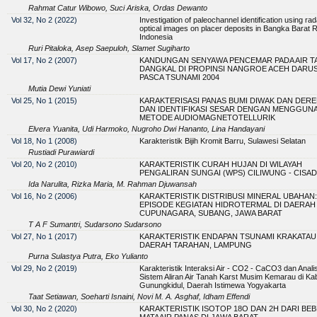
Rahmat Catur Wibowo, Suci Ariska, Ordas Dewanto
Vol 32, No 2 (2022)
Investigation of paleochannel identification using ra
optical images on placer deposits in Bangka Barat 
Indonesia
Ruri Pitaloka, Asep Saepuloh, Slamet Sugiharto
Vol 17, No 2 (2007)
KANDUNGAN SENYAWA PENCEMAR PADA AIR T
DANGKAL DI PROPINSI NANGROE ACEH DARU
PASCA TSUNAMI 2004
Mutia Dewi Yuniati
Vol 25, No 1 (2015)
KARAKTERISASI PANAS BUMI DIWAK DAN DER
DAN IDENTIFIKASI SESAR DENGAN MENGGUN
METODE AUDIOMAGNETOTELLURIK
Elvera Yuanita, Udi Harmoko, Nugroho Dwi Hananto, Lina Handayani
Vol 18, No 1 (2008)
Karakteristik Bijih Kromit Barru, Sulawesi Selatan
Rustiadi Purawiardi
Vol 20, No 2 (2010)
KARAKTERISTIK CURAH HUJAN DI WILAYAH
PENGALIRAN SUNGAI (WPS) CILIWUNG - CISA
Ida Narulita, Rizka Maria, M. Rahman Djuwansah
Vol 16, No 2 (2006)
KARAKTERISTIK DISTRIBUSI MINERAL UBAHAN:
EPISODE KEGIATAN HIDROTERMAL DI DAERAH
CUPUNAGARA, SUBANG, JAWA BARAT
T A F Sumantri, Sudarsono Sudarsono
Vol 27, No 1 (2017)
KARAKTERISTIK ENDAPAN TSUNAMI KRAKATAU 
DAERAH TARAHAN, LAMPUNG
Purna Sulastya Putra, Eko Yulianto
Vol 29, No 2 (2019)
Karakteristik Interaksi Air - CO2 - CaCO3 dan Analis
Sistem Aliran Air Tanah Karst Musim Kemarau di Ka
Gunungkidul, Daerah Istimewa Yogyakarta
Taat Setiawan, Soeharti Isnaini, Novi M. A. Asghaf, Idham Effendi
Vol 30, No 2 (2020)
KARAKTERISTIK ISOTOP 18O DAN 2H DARI BE
MATAAIR PANAS DI JAWA BARAT