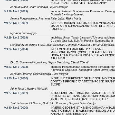
ELECTRICAL RESISTIVITY TOMOGRAPHY
Asep Mulyono, Ilham Arisbaya, Yayat Sudrajat
Vol 29, No 1 (2019)
Imbuhan Airtanah Buatan untuk Konservasi Cekung
Airtanah Bandung-Soreang
Ananta Purwoarminta, Rachmat Fajar Lubis, Rizka Maria
Vol 22, No 1 (2012)
IMBUHAN BUATAN : SOLUSI UNTUK MENGATASI
MASALAH KEKURANGAN AIRTANAH DI CEKUN
BANDUNG
Nyoman Sumawijaya
Vol 29, No 2 (2019)
Imobilitas Unsur Tanah Jarang (UTJ) selama Minera
Cu pada Granitoid Sulit Air, Provinsi Sumatra Barat
Ronaldo Irzon, Ildrem Syafri, Iwan Setiawan, Johanes Hutabarat, Purnama Sendjaja,
Vol 24, No 1 (2014)
IMPLEMENTASI MATERIAL PRESERVASI
MIKROORGANISME (MPMO) DALAM PEMROSE
LIMBAH CAIR ORGANIK PADA INSTALASI PENG
AIR LIMBAH
Eko Tri Sumarnadi Agustinus, Happy Sembiring, Effendi Effendi
Vol 23, No 1 (2013)
Implikasi Penambangan Batugamping Terhadap Kon
Hidrologi di Citeureup, Kabupaten Bogor, Jawa Bara
Achmad Subardja Djakamihardja, Dedi Mulyadi
Vol 20, No 1 (2010)
IN SITU MEASUREMENT OF THE SOIL MOISTU
CONTENT PROFILE AT A DECOMPOSED GRANIT
SLOPE
Adrin Tohari, Makoto Nishigaki
Vol 27, No 1 (2017)
INTRUSI AIR LAUT PADA SISTEM AKUIFER TER
CEKUNGAN AIR TANAH JAKARTA BERDASARKA
ANALISIS HIDROKIMIA DAN HIDROISOTOP
Taat Setiawan, Eli Yermia, Budi Joko Purnomo, Haryadi Tirtomihardjo
Vol 30, No 2 (2020)
INVERSI GEOSTATISTIK MENGGUNAKAN ANALI
MULTI-ATRIBUT STEPWISE REGRESSION UNTU
KARAKTERISASI RESERVOIR