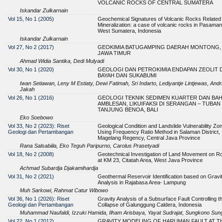
VOLCANIC ROCKS OF CENTRAL SUMATERA
Iskandar Zulkarnain
Vol 15, No 1 (2005)
Geochemical Signatures of Volcanic Rocks Related 
Mineralization: a case of volcanic rocks in Pasaman
West Sumatera, Indonesia
Iskandar Zulkarnain
Vol 27, No 2 (2017)
GEOKIMIA BATUGAMPING DAERAH MONTONG, 
JAWA TIMUR
Ahmad Widia Santika, Dedi Mulyadi
Vol 30, No 1 (2020)
GEOLOGI DAN PETROKIMIA ENDAPAN ZEOLIT 
BAYAH DAN SUKABUMI
Iwan Setiawan, Leny M Estiaty, Dewi Fatimah, Sri Indarto, Lediyantje Lintjewas, Andr
Jakah
Vol 26, No 1 (2016)
GEOLOGI TEKNIK SEDIMEN KUARTER DAN BAH
AMBLESAN, LIKUIFAKSI DI SERANGAN – TUBAN 
TANJUNG BENOA, BALI
Eko Soebowo
Vol 33, No 2 (2023): Riset
Geological Condition and Landslide Vulnerability Zon
Geologi dan Pertambangan
Using Frequency Ratio Method in Salaman District,
Magelang Regency, Central Java Province
Rana Salsabiila, Eko Teguh Paripurno, Carolus Prasetyadi
Vol 18, No 2 (2008)
Geotechnical Investigation of Land Movement on 
at KM 23, Citatah Area, West Java Province
Achmad Subardja Djakamihardja
Vol 31, No 2 (2021)
Geothermal Reservoir Identification based on Gravi
Analysis in Rajabasa Area- Lampung
Muh Sarkowi, Rahmat Catur Wibowo
Vol 36, No 1 (2026): Riset
Gravity Analysis of a Subsurface Fault Controlling t
Geologi dan Pertambangan
Collapse of Galunggung Caldera, Indonesia
Muhammad Naufaldi, Izzuki Hamida, Ilham Arisbaya, Yayat Sudrajat, Sungkono Sung
Vol 22, No 1 (2012)
GRAVITY MODELING OF HARUMAN FAULT AT T