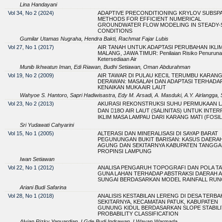
Lina Handayani
Vol 34, No 2 (2024)
ADAPTIVE PRECONDITIONING KRYLOV SUBSP
METHODS FOR EFFICIENT NUMERICAL
GROUNDWATER FLOW MODELING IN STEADY-
CONDITIONS
Gumilar Utamas Nugraha, Hendra Bakti, Rachmat Fajar Lubis
Vol 27, No 1 (2017)
AIR TANAH UNTUK ADAPTASI PERUBAHAN IKLIM
MALANG, JAWA TIMUR: Penilaian Risiko Penurun
Ketersediaan Air
Munib Ikhwatun Iman, Edi Riawan, Budhi Setiawan, Oman Abdurahman
Vol 19, No 2 (2009)
AIR TAWAR DI PULAU KECIL TERUMBU KARAN
DERAWAN: MASALAH DAN ADAPTASI TERHADA
KENAIKAN MUKA AIR LAUT
Wahyoe S. Hantoro, Sapri Hadiwisastra, Edy M. Arsadi, A. Masduki, A.Y. Airlangga
Vol 23, No 2 (2013)
AKURASI REKONSTRUKSI SUHU PERMUKAAN 
DAN 18O AIR LAUT (SALINITAS) UNTUK INTER
IKLIM MASA LAMPAU DARI KARANG MATI (FOSIL
Sri Yudawati Cahyarini
Vol 15, No 1 (2005)
ALTERASI DAN MINERALISASI DI SAYAP BARAT
PEGUNUNGAN BUKIT BARISAN: KASUS DAERA
AGUNG DAN SEKITARNYA KABUPATEN TANGGA
PROPINSI LAMPUNG
Iwan Setiawan
Vol 22, No 1 (2012)
ANALISA PENGARUH TOPOGRAFI DAN POLA TA
GUNA LAHAN TERHADAP ABSTRAKSI DAERAH A
SUNGAI BERDASARKAN MODEL RAINFALL RU
Ariani Budi Safarina
Vol 28, No 1 (2018)
ANALISIS KESTABILAN LERENG DI DESA TERBA
SEKITARNYA, KECAMATAN PATUK, KABUPATEN
GUNUNG KIDUL BERDASARKAN SLOPE STABILI
PROBABILITY CLASSIFICATION
Alvian Rizky Yanuardian, I Gde Budi Indrawan, I Wayan Warmada