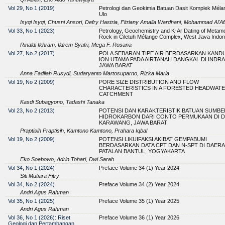
Vol 29, No 1 (2019)
Petrologi dan Geokimia Batuan Dasit Komplek Méla
Ulo
Isyqi Isyqi, Chusni Ansori, Defry Hastria, Fitriany Amalia Wardhani, Mohammad Al'Af
Vol 33, No 1 (2023)
Petrology, Geochemistry and K-Ar Dating of Metam
Rock in Ciletuh Mélange Complex, West Java Indon
Rinaldi Ikhram, Ildrem Syafri, Mega F. Rosana
Vol 27, No 2 (2017)
POLA SEBARAN TIPE AIR BERDASARKAN KAN
ION UTAMA PADA AIRTANAH DANGKAL DI INDR
JAWA BARAT
Anna Fadliah Rusydi, Sudaryanto Martosuparno, Rizka Maria
Vol 19, No 2 (2009)
PORE SIZE DISTRIBUTION AND FLOW
CHARACTERISTICS IN A FORESTED HEADWAT
CATCHMENT
Kasdi Subagyono, Tadashi Tanaka
Vol 23, No 2 (2013)
POTENSI DAN KARAKTERISTIK BATUAN SUMBE
HIDROKARBON DARI CONTO PERMUKAAN DI 
KARAWANG, JAWA BARAT
Praptisih Praptisih, Kamtono Kamtono, Prahara Iqbal
Vol 19, No 2 (2009)
POTENSI LIKUIFAKSI AKIBAT GEMPABUMI
BERDASARKAN DATA CPT DAN N-SPT DI DAER
PATALAN BANTUL, YOGYAKARTA
Eko Soebowo, Adrin Tohari, Dwi Sarah
Vol 34, No 1 (2024)
Preface Volume 34 (1) Year 2024
Siti Mutiara Fitry
Vol 34, No 2 (2024)
Preface Volume 34 (2) Year 2024
Andri Agus Rahman
Vol 35, No 1 (2025)
Preface Volume 35 (1) Year 2025
Andri Agus Rahman
Vol 36, No 1 (2026): Riset
Preface Volume 36 (1) Year 2026
Geologi dan Pertambangan