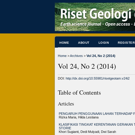
HOME
ABOUT
LOGIN
REGISTER
Home
>
Archives
>
Vol 24, No 2 (2014)
Vol 24, No 2 (2014)
DOI:
http://dx.doi.org/10.55981/risetgeotam.v24i2
Table of Contents
Articles
PENGARUH PENGGUNAAN LAHAN TERHADAP FU
Rizka Maria, Hilda Lestiana
KLASIFIKASI TINGKAT KERENTANAN GERAKA
STORIE
Khori Sugianti, Dedi Mulyadi, Dwi Sarah