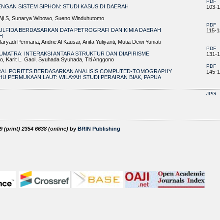
PDF
ENGAN SISTEM SIPHON: STUDI KASUS DI DAERAH
103-1
ho Aji S, Sunarya Wibowo, Sueno Winduhutomo
PDF
ULFIDA BERDASARKAN DATA PETROGRAFI DAN KIMIA DAERAH
115-1
H
ryadi Permana, Andrie Al Kausar, Anita Yuliyanti, Mutia Dewi Yuniati
PDF
UMATRA: INTERAKSI ANTARA STRUKTUR DAN DIAPIRISME
131-
, Karit L. Gaol, Syuhada Syuhada, Titi Anggono
PDF
KORAL PORITES BERDASARKAN ANALISIS COMPUTED-TOMOGRAPHY
145-
U PERMUKAAN LAUT: WILAYAH STUDI PERAIRAN BIAK, PAPUA
JPG
 (print) 2354 6638 (online)
by
BRIN Publishing