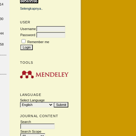
14
Selengkapnya..
30
USER
Username
144
Password
Remember me
158
TOOLS
LANGUAGE
Select Language
JOURNAL CONTENT
Search
Search Scope