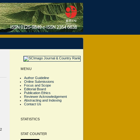
MENU
Author Guideline
Online Submissions
Focus and Scope
Editorial Board
Publication Ethics
Reviewer Acknowledgement
Abstracting and Indexing
Contact Us
STATISTICS
02
STAT COUNTER