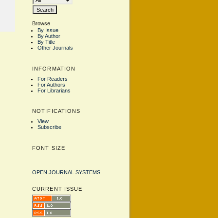
Browse
By Issue
By Author
By Title
Other Journals
INFORMATION
For Readers
For Authors
For Librarians
NOTIFICATIONS
View
Subscribe
FONT SIZE
OPEN JOURNAL SYSTEMS
CURRENT ISSUE