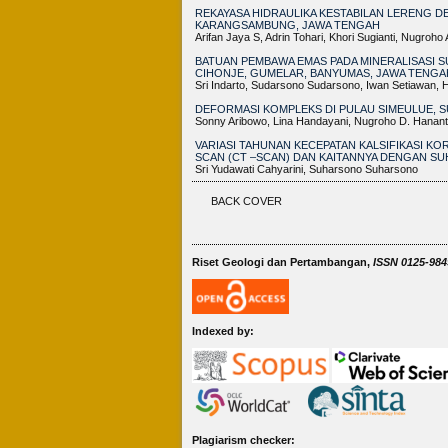
REKAYASA HIDRAULIKA KESTABILAN LERENG D
KARANGSAMBUNG, JAWA TENGAH
Arifan Jaya S, Adrin Tohari, Khori Sugianti, Nugro
BATUAN PEMBAWA EMAS PADA MINERALISASI S
CIHONJE, GUMELAR, BANYUMAS, JAWA TENGA
Sri Indarto, Sudarsono Sudarsono, Iwan Setiawan, Ha
DEFORMASI KOMPLEKS DI PULAU SIMEULUE, S
Sonny Aribowo, Lina Handayani, Nugroho D. Hananto
VARIASI TAHUNAN KECEPATAN KALSIFIKASI 
SCAN (CT –SCAN) DAN KAITANNYA DENGAN SUH
Sri Yudawati Cahyarini, Suharsono Suharsono
BACK COVER
Riset Geologi dan Pertambangan,
ISSN 0125-9849
Indexed by:
Plagiarism checker: